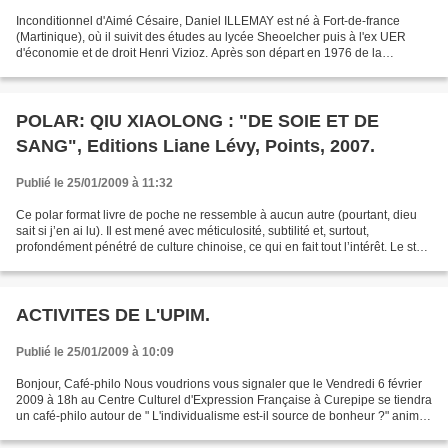
Inconditionnel d'Aimé Césaire, Daniel ILLEMAY est né à Fort-de-france
(Martinique), où il suivit des études au lycée Sheoelcher puis à l'ex UER
d'économie et de droit Henri Vizioz. Après son départ en 1976 de la
Martinique, il poursuivit ses études de...
POLAR: QIU XIAOLONG : "DE SOIE ET DE
SANG", Editions Liane Lévy, Points, 2007.
Publié le 25/01/2009 à 11:32
Ce polar format livre de poche ne ressemble à aucun autre (pourtant, dieu
sait si j’en ai lu). Il est mené avec méticulosité, subtilité et, surtout,
profondément pénétré de culture chinoise, ce qui en fait tout l’intérêt. Le style
est enlevé, dynamique,...
ACTIVITES DE L'UPIM.
Publié le 25/01/2009 à 10:09
Bonjour, Café-philo Nous voudrions vous signaler que le Vendredi 6 février
2009 à 18h au Centre Culturel d'Expression Française à Curepipe se tiendra
un café-philo autour de " L'individualisme est-il source de bonheur ?" animé
par Joseph Cardella. Conférences-débats...