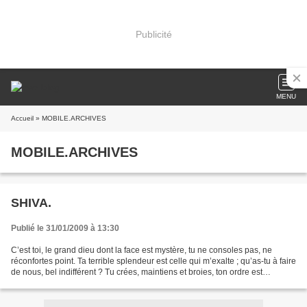
Publicité
MENU
Accueil
» MOBILE.ARCHIVES
MOBILE.ARCHIVES
SHIVA.
Publié le 31/01/2009 à 13:30
C’est toi, le grand dieu dont la face est mystère, tu ne consoles pas, ne
réconfortes point. Ta terrible splendeur est celle qui m’exalte ; qu’as-tu à faire
de nous, bel indifférent ? Tu crées, maintiens et broies, ton ordre est
souverain qui n’appartient...