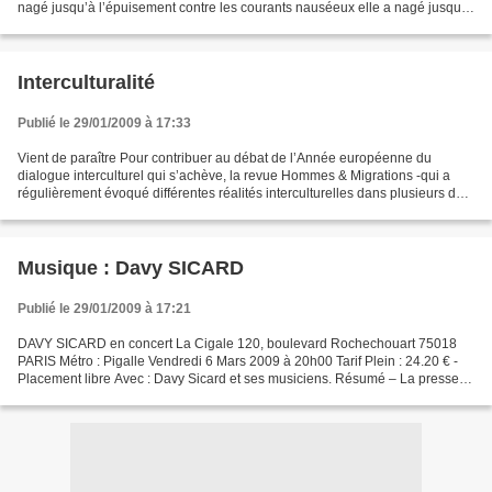
nagé jusqu’à l’épuisement contre les courants nauséeux elle a nagé jusqu’à
retourner son écaille elle a usé dans...
Interculturalité
Publié le 29/01/2009 à 17:33
Vient de paraître Pour contribuer au débat de l’Année européenne du
dialogue interculturel qui s’achève, la revue Hommes & Migrations -qui a
régulièrement évoqué différentes réalités interculturelles dans plusieurs de
ses numéros- consacre un numéro double...
Musique : Davy SICARD
Publié le 29/01/2009 à 17:21
DAVY SICARD en concert La Cigale 120, boulevard Rochechouart 75018
PARIS Métro : Pigalle Vendredi 6 Mars 2009 à 20h00 Tarif Plein : 24.20 € -
Placement libre Avec : Davy Sicard et ses musiciens. Résumé – La presse
en parle Davy Sicard est l’artiste le...