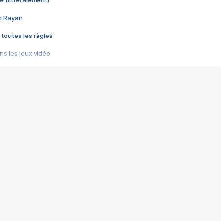
e (littéralement)
im Rayan
 toutes les règles
s les jeux vidéo
us choquant de Rockstar ? - Le scandale BULLY
e plus moche de Steam
du RÊVE tourne au CAUCHEMAR
pendant 8 heures
it… à tort
umiliés par un jeu vidéo
ire - Final Fantasy 8
ti un empire - Age of Empires
story DOFUS