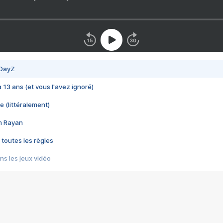
 DayZ
 a 13 ans (et vous l'avez ignoré)
e (littéralement)
im Rayan
 toutes les règles
s les jeux vidéo
us choquant de Rockstar ? - Le scandale BULLY
e plus moche de Steam
du RÊVE tourne au CAUCHEMAR