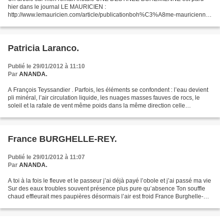
hier dans le journal LE MAURICIEN :
http://www.lemauricien.com/article/publicationboh%C3%A8me-mauricienne-
amoureuse-errance#.TyQE-5av7Dc.facebook L’article est de Dominique
Bellier. Le...
Patricia Laranco.
Publié le 29/01/2012 à 11:10
Par
ANANDA.
A François Teyssandier . Parfois, les éléments se confondent : l’eau devient
pli minéral, l’air circulation liquide, les nuages masses fauves de rocs, le
soleil et la rafale de vent même poids dans la même direction celle
qu’empruntent aussi sang et sève,...
France BURGHELLE-REY.
Publié le 29/01/2012 à 11:07
Par
ANANDA.
A toi à la fois le fleuve et le passeur j’ai déjà payé l’obole et j’ai passé ma vie
Sur des eaux troubles souvent présence plus pure qu’absence Ton souffle
chaud effleurait mes paupières désormais l’air est froid France Burghelle-
Rey.