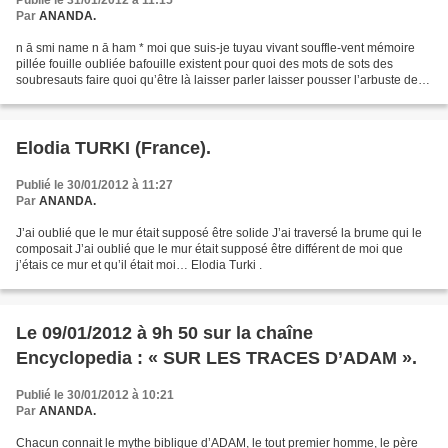
Publié le 31/01/2012 à 11:15
Par
ANANDA.
n ā smi name n ā ham * moi que suis-je tuyau vivant souffle-vent mémoire
pillée fouille oubliée bafouille existent pour quoi des mots de sots des
soubresauts faire quoi qu’être là laisser parler laisser pousser l’arbuste de
feu buisson ardent couronne...
Elodia TURKI (France).
Publié le 30/01/2012 à 11:27
Par
ANANDA.
J’ai oublié que le mur était supposé être solide J’ai traversé la brume qui le
composait J’ai oublié que le mur était supposé être différent de moi que
j’étais ce mur et qu’il était moi… Elodia Turki .
Le 09/01/2012 à 9h 50 sur la chaîne
Encyclopedia : « SUR LES TRACES D’ADAM ».
Publié le 30/01/2012 à 10:21
Par
ANANDA.
Chacun connait le mythe biblique d’ADAM, le tout premier homme, le père