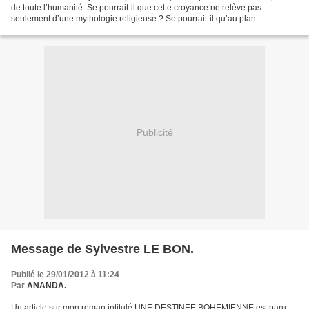
de toute l’humanité. Se pourrait-il que cette croyance ne relève pas
seulement d’une mythologie religieuse ? Se pourrait-il qu’au plan
scientifique, l’idée d’un premier homme dont...
Publicité
Message de Sylvestre LE BON.
Publié le 29/01/2012 à 11:24
Par
ANANDA.
Un article sur mon roman intitulé UNE DESTINEE BOHEMIENNE est paru