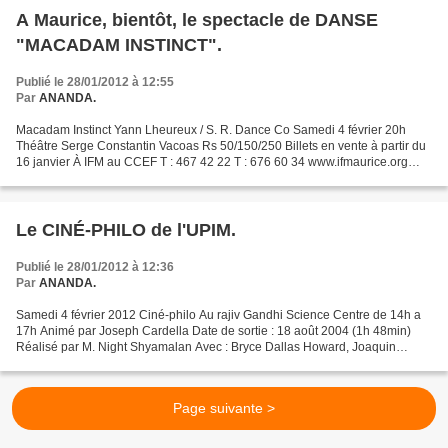
A Maurice, bientôt, le spectacle de DANSE
"MACADAM INSTINCT".
Publié le 28/01/2012 à 12:55
Par
ANANDA.
Macadam Instinct Yann Lheureux / S. R. Dance Co Samedi 4 février 20h
Théâtre Serge Constantin Vacoas Rs 50/150/250 Billets en vente à partir du
16 janvier À IFM au CCEF T : 467 42 22 T : 676 60 34 www.ifmaurice.org
Macadam Instinct a pour origine le septet...
Le CINÉ-PHILO de l'UPIM.
Publié le 28/01/2012 à 12:36
Par
ANANDA.
Samedi 4 février 2012 Ciné-philo Au rajiv Gandhi Science Centre de 14h a
17h Animé par Joseph Cardella Date de sortie : 18 août 2004 (1h 48min)
Réalisé par M. Night Shyamalan Avec : Bryce Dallas Howard, Joaquin
Phoenix, Adrien Brody, Wuilliam Hurt, Sigourney...
Page suivante >