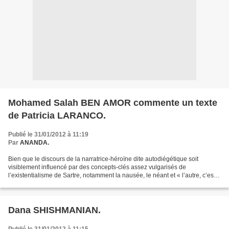
Mohamed Salah BEN AMOR commente un texte
de Patricia LARANCO.
Publié le 31/01/2012 à 11:19
Par
ANANDA.
Bien que le discours de la narratrice-héroïne dite autodiégétique soit
visiblement influencé par des concepts-clés assez vulgarisés de
l’existentialisme de Sartre, notamment la nausée, le néant et « l’autre, c’est
l’enfer », il n’en demeure pas moins...
Dana SHISHMANIAN.