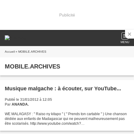
Publicité
MENU
Accueil
» MOBILE.ARCHIVES
MOBILE.ARCHIVES
Musique malgache : à écouter, sur YouTube...
Publié le 31/01/2012 à 12:05
Par
ANANDA.
WE MALAGASY : " Raiso ny kitapo " ( " Prends ton cartable " ) Une chanson
dédiée aux enfants de Madagascar qui ne peuvent malheureusement pas
être scolarisés. http://www.youtube.com/watch?
v=q1Ck3o2GdT4&feature=share