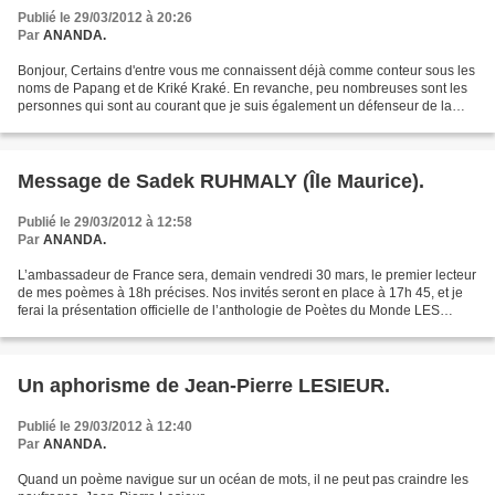
Publié le 29/03/2012 à 20:26
Par
ANANDA.
Bonjour, Certains d'entre vous me connaissent déjà comme conteur sous les
noms de Papang et de Kriké Kraké. En revanche, peu nombreuses sont les
personnes qui sont au courant que je suis également un défenseur de la
cause et des langues créoles. C' est...
Message de Sadek RUHMALY (Île Maurice).
Publié le 29/03/2012 à 12:58
Par
ANANDA.
L’ambassadeur de France sera, demain vendredi 30 mars, le premier lecteur
de mes poèmes à 18h précises. Nos invités seront en place à 17h 45, et je
ferai la présentation officielle de l’anthologie de Poètes du Monde LES
CYGNES DE L’AUBE à 17h 55 précises....
Un aphorisme de Jean-Pierre LESIEUR.
Publié le 29/03/2012 à 12:40
Par
ANANDA.
Quand un poème navigue sur un océan de mots, il ne peut pas craindre les