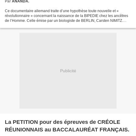
Par
ANANDA.
Ce documentaire allemand traite d’une hypothèse toute nouvelle et «
révolutionnaire » concernant la naissance de la BIPEDIE chez les ancêtres
de l’Homme. Celle émise par un biologiste de BERLIN, Carsten NIMITZ.
Nous savons que notre espèce a mis plusieurs...
Publicité
La PETITION pour des épreuves de CRÉOLE
RÉUNIONNAIS au BACCALAURÉAT FRANÇAIS.