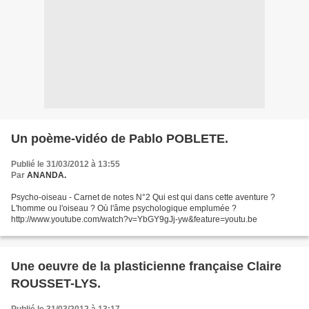
Un poème-vidéo de Pablo POBLETE.
Publié le 31/03/2012 à 13:55
Par
ANANDA.
Psycho-oiseau - Carnet de notes N°2 Qui est qui dans cette aventure ?
L'homme ou l'oiseau ? Où l'âme psychologique emplumée ?
http://www.youtube.com/watch?v=YbGY9gJj-yw&feature=youtu.be
Une oeuvre de la plasticienne française Claire
ROUSSET-LYS.