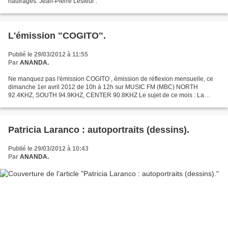
naufrages. Jean-Pierre Lesieur .
L'émission "COGITO".
Publié le 29/03/2012 à 11:55
Par
ANANDA.
Ne manquez pas l'émission COGITO , émission de réflexion mensuelle, ce
dimanche 1er avril 2012 de 10h à 12h sur MUSIC FM (MBC) NORTH
92.4KHZ, SOUTH 94.9KHZ, CENTER 90.8KHZ Le sujet de ce mois : La
justice est-elle juste ? Invités : Michel Ahnee, avocat...
Patricia Laranco : autoportraits (dessins).
Publié le 29/03/2012 à 10:43
Par
ANANDA.