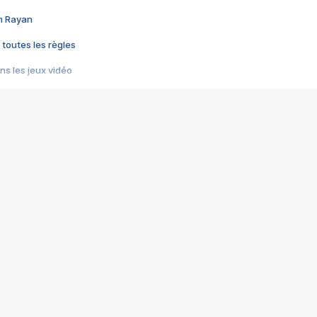
im Rayan
 toutes les règles
s les jeux vidéo
us choquant de Rockstar ? - Le scandale BULLY
e plus moche de Steam
du RÊVE tourne au CAUCHEMAR
pendant 8 heures
it… à tort
umiliés par un jeu vidéo
ire - Final Fantasy 8
ti un empire - Age of Empires
story DOFUS