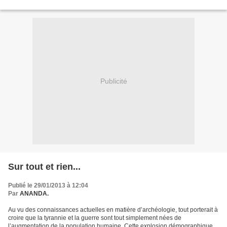
assez d’arbres et...
Publicité
Sur tout et rien...
Publié le 29/01/2013 à 12:04
Par
ANANDA.
Au vu des connaissances actuelles en matière d’archéologie, tout porterait à
croire que la tyrannie et la guerre sont tout simplement nées de
l’augmentation de la population humaine. Cette explosion démographique