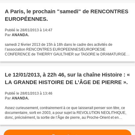
A Paris, le prochain "samedi" de RENCONTRES
EUROPÉENNES.
Publié le 28/01/2013 à 14:47
Par
ANANDA.
samedi 2 février 2013 de 15h à 18h dans le cadre des activités de
l’association RENCONTRES EUROPEENNES/EUROPOESIE
CONFERENCE de THIERRY GAULTHIER sur TAGORE le DRAMATURGE
au restaurant LA MAISON DU DELICE 11 bis rue Traversière Paris 12 ème
Métro Gare...
Le 12/01/2013, à 22h 46, sur la chaîne Histoire : «
LA GRANDE HISTOIRE DE L’ÂGE DE PIERRE ».
Publié le 28/01/2013 à 13:46
Par
ANANDA.
Assez curieusement, contrairement à ce que laisserait penser son titre, ce
documentaire, sorti en 2003, a pour sujet la REVOLUTION NEOLITHIQUE,
donc, précisément, la sortie de l’Âge de pierre, au Proche-Orient et en
Europe. On serait, bien sûr, aussi,...