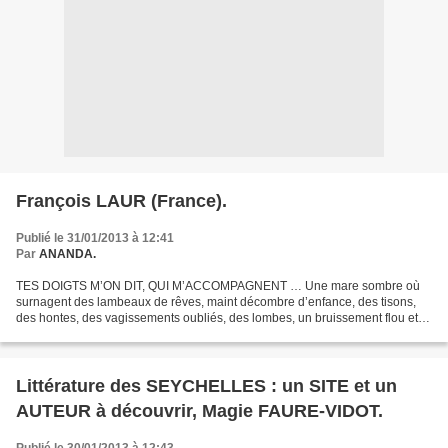
François LAUR (France).
Publié le 31/01/2013 à 12:41
Par
ANANDA.
TES DOIGTS M’ON DIT, QUI M’ACCOMPAGNENT … Une mare sombre où
surnagent des lambeaux de rêves, maint décombre d’enfance, des tisons,
des hontes, des vagissements oubliés, des lombes, un bruissement flou et
traînant d’effigies déchiquetées, un long râle...
Littérature des SEYCHELLES : un SITE et un
AUTEUR à découvrir, Magie FAURE-VIDOT.