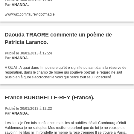
Publié le 30/01/2013 à 12:43
Par
ANANDA.
www.wix.com/faurevidot/magie
Daouda TRAORE commente un poème de
Patricia Laranco.
Publié le 30/01/2013 à 12:24
Par
ANANDA.
A QUAI . A quai dans l’imposture qu’être signifie puisant dans la réserve de
respiration, dans le champ de rosée qui soulève poitrail le regard ne sait
plus bien à quoi s’accrocher le voici qui perce tout seul l’obscurité
transparente, l’opacité du devenir...
France BURGHELLE-REY (France).
Publié le 30/01/2013 à 12:22
Par
ANANDA.
Les lieux je t’en fais confidence mais les ai oubliés c’était Combourg c’était
Valdemosa je ne sais plus Mes récits ne parlent que de toi je ne veux plus
savoir ni le lilas ni l’hirondelle ni même la rose trémière Il se trouve à Paris