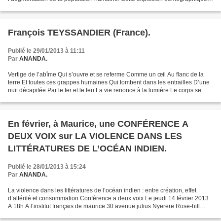
décisive eut elle-même lieu durant la...
François TEYSSANDIER (France).
Publié le 29/01/2013 à 11:11
Par
ANANDA.
Vertige de l’abîme Qui s’ouvre et se referme Comme un œil Au flanc de la
terre Et toutes ces grappes humaines Qui tombent dans les entrailles D’une
nuit décapitée Par le fer et le feu La vie renonce à la lumière Le corps se
délite ici-bas En cendres impalpables...
En février, à Maurice, une CONFÉRENCE A
DEUX VOIX sur LA VIOLENCE DANS LES
LITTÉRATURES DE L’OCÉAN INDIEN.
Publié le 28/01/2013 à 15:24
Par
ANANDA.
La violence dans les littératures de l’océan indien : entre création, effet
d’altérité et consommation Conférence a deux voix Le jeudi 14 février 2013
A 18h A l’institut français de maurice 30 avenue julius Nyerere Rose-hill
Markus ARNOLD , Docteur en...