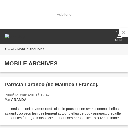
Publicité
MENU
Accueil
» MOBILE.ARCHIVES
MOBILE.ARCHIVES
Patricia Laranco (Île Maurice / France).
Publié le 31/01/2013 à 12:42
Par
ANANDA.
Les maisons ont le ventre rond, elles le poussent en avant comme si elles
avaient trop vécu les rues forment autour d’elles de doux anneaux d’écaille
nue qui les étrangle mais le ciel au bout des perspectives s’ouvre infiniment
et puis ce qu’on cherche...