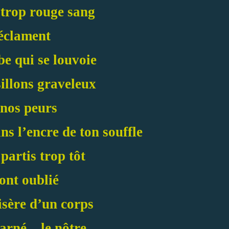
 trop rouge sang
éclament
be qui se louvoie
sillons graveleux
 nos peurs
s l’encre de ton souffle
 partis trop tôt
 ont oublié
isère d’un corps
arné – le nôtre _