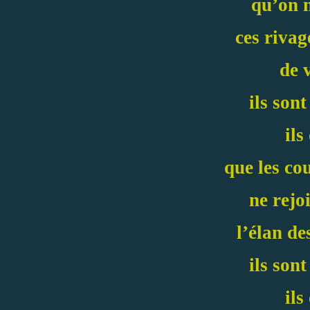
qu’on 
ces rivag
de 
ils sont
ils
que les co
ne rejo
l’élan de
ils sont
ils