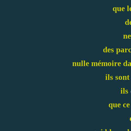
que l
d
ne
des par
nulle mémoire dan
ils sont
ils
que ce