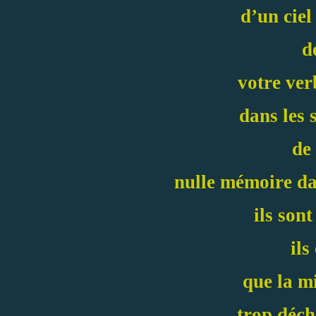
d’un ciel
d
votre ver
dans les 
de
nulle mémoire dan
ils sont
ils
que la m
trop déch