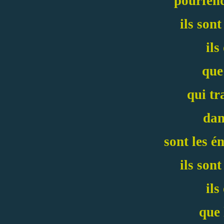
pourfen
ils sont
ils
que
qui tr
dan
sont les é
ils sont
ils
que 