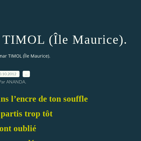
TIMOL (Île Maurice).
ar TIMOL (Île Maurice).
0.10.2012
…
Par ANANDA.
s l’encre de ton souffle
 partis trop tôt
 ont oublié