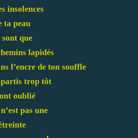
es insolences
e ta peau
 sont que
chemins lapidés
s l’encre de ton souffle
 partis trop tôt
 ont oublié
 n’est pas une
étreinte